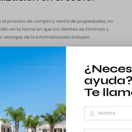
te el proceso de compra y venta de propiedades, no
bién en la forma en que los clientes se informan y
s ventajas de la informatización incluyen:
 Los portales inmobiliarios, visitas virtuales y la
s de las propiedades online han transformado la
¿Neces
la información. En el caso de la Costa Blanca, los
ayuda
zar propiedades desde cualquier parte del mundo,
amente.
Te lla
a
: Los contratos electrónicos, las firmas digitales y la
e el proceso de compra sea mucho más ágil y
mpradores internacionales que buscan una vivienda
os sin largos desplazamientos.
mobiliarias pueden ofrecer un servicio al cliente de