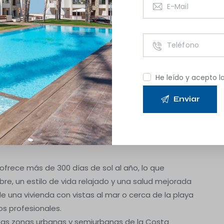
eoconferencia, mensajería instantánea y correo
rsonalizada, sin importar la ubicación física de la
n factor clave para
entes
He leído y acepto l
cada vez más extendida, muchos profesionales
ad de vida, sin sacrificar su productividad. La
ón ideal para aquellos que desean combinar trabajo
 ofrece más de 300 días de sol al año, lo que
ibre, un estilo de vida relajado y una salud mejorada
e una vivienda con vistas al mar o cerca de la playa
os profesionales.
 Las zonas urbanas y semiurbanas de la Costa