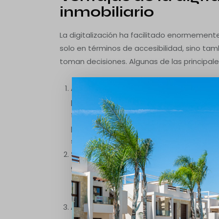
inmobiliario
La digitalización ha facilitado enormemen
solo en términos de accesibilidad, sino tam
toman decisiones. Algunas de las principale
Acceso a información en tiempo real
:
posibilidad de explorar detalles técnico
forma en que los compradores acceden a 
potenciales compradores pueden visuali
sin necesidad de desplazarse inmediat
Simplificación del proceso de compr
gestión de documentos online hacen qu
eficiente. Esto es clave para atraer co
en la Costa Blanca y desean cerrar trat
Atención al cliente a distancia
: Las in