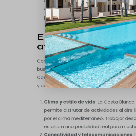
calidad a través de plataformas de vid
electrónico. Esto permite una atención pe
persona interesada.
El trabajo remoto: u
atraer nuevos resid
Con la capacidad de trabajar a distancia 
buscan lugares que ofrezcan una mayor calid
Costa Blanca se ha convertido en una opci
y ocio en un entorno privilegiado.
Clima y estilo de vida
: La Costa Blanca
permite disfrutar de actividades al aire l
por el clima mediterráneo. Trabajar desd
es ahora una posibilidad real para much
Conectividad y telecomunicaciones
: