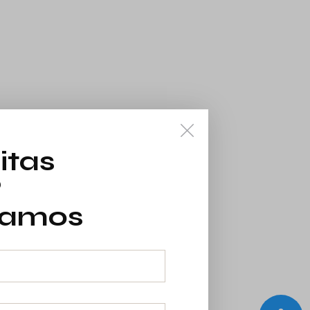
itas
?
mamos