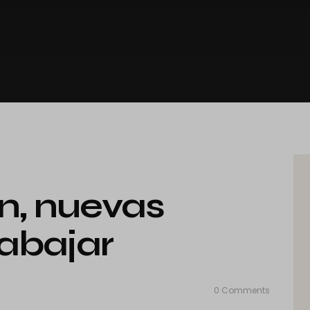
ón, nuevas
rabajar
0
Comments