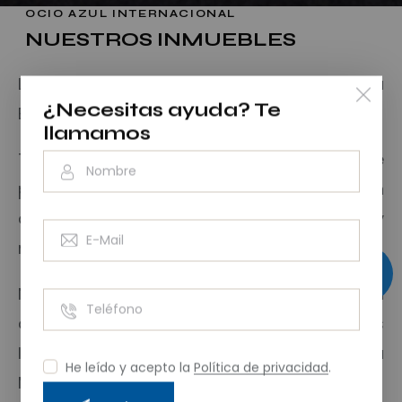
OCIO AZUL INTERNACIONAL
NUESTROS INMUEBLES
Los puedes encontrar a lo largo de la Costa
¿Necesitas ayuda?
Te
Blanca y Costa Cálida
llamamos
Te ofrecemos una gran cantidad de
promociones de obra nueva que se ajustan
a todos los gustos, presupuestos y
necesidades.
Nuestros agentes expertos te ofrecen su
ayuda y asesoramiento para que encuentres
la casa de tus sueños en la Costa
He leído y acepto la
Política de privacidad
.
Mediterránea, el corazón turístico de España.