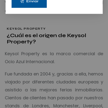
Y todo esto, gracias a nuestra filial
comercial, Keysol Property.
KEYSOL PROPERTY
¿Cuál es el origen de Keysol
Property?
Keysol Property es la marca comercial de
Ocio Azul Internacional.
Fue fundada en 2004 y, gracias a ella, hemos
viajado por diferentes ciudades europeas y
asistido a las mejores ferias inmobiliarias.
Cientos de clientes han pasado por nuestros
stands de Londres, Manchester, Liverpool,