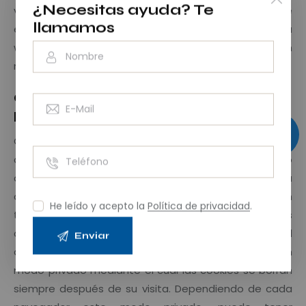
¿Necesitas ayuda?
Te
visitando nuestras webs aunque su navegador esté
llamamos
en “modo privado”, si bien, su navegación por nuestra
web puede no ser óptima y algunas utilidades pueden
no funcionar correctamente
Cómo deshabilitar las cookies en los
principales navegadores
Como garantía complementaria a las anteriormente
descritas, el registro de las cookies podrá estar sujeto
a su aceptación durante la instalación o puesta al día
del navegador usado, y esta aceptación puede en
He leído y acepto la
Política de privacidad
.
todo momento ser revocada mediante las opciones
de configuración de contenidos y privacidad
disponibles. Muchos navegadores permiten activar un
modo privado mediante el cual las cookies se borran
siempre después de su visita. Dependiendo de cada