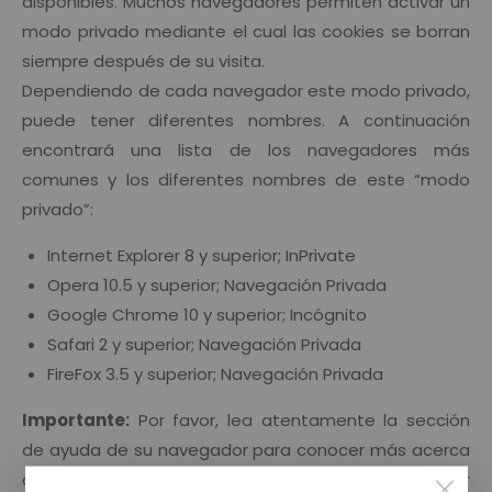
disponibles. Muchos navegadores permiten activar un
modo privado mediante el cual las cookies se borran
siempre después de su visita.
Dependiendo de cada navegador este modo privado,
puede tener diferentes nombres. A continuación
encontrará una lista de los navegadores más
comunes y los diferentes nombres de este “modo
privado”:
Internet Explorer 8 y superior; InPrivate
Opera 10.5 y superior; Navegación Privada
Google Chrome 10 y superior; Incógnito
Safari 2 y superior; Navegación Privada
FireFox 3.5 y superior; Navegación Privada
Importante:
Por favor, lea atentamente la sección
de ayuda de su navegador para conocer más acerca
de cómo activar el “modo privado”. Podrá seguir