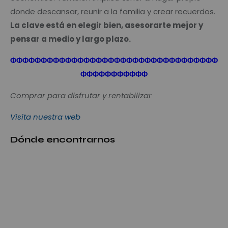
donde descansar, reunir a la familia y crear recuerdos.
La clave está en elegir bien, asesorarte mejor y
pensar a medio y largo plazo.
Φ
Φ
Φ
Φ
Φ
Φ
Φ
Φ
Φ
Φ
Φ
Φ
Φ
Φ
Φ
Φ
Φ
Φ
Φ
Φ
Φ
Φ
Φ
Φ
Φ
Φ
Φ
Φ
Φ
Φ
Φ
Φ
Φ
Φ
Φ
Φ
Φ
Φ
Φ
Φ
Φ
Φ
Φ
Φ
Φ
Comprar para disfrutar y rentabilizar
Visita nuestra web
Dónde encontrarnos