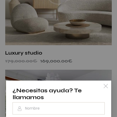
Luxury studio
179,000.00
€
169,000.00
€
¿Necesitas ayuda?
Te
llamamos