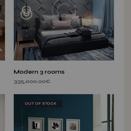
h
Modern 3 rooms
335,000.00
€
OUT OF STOCK