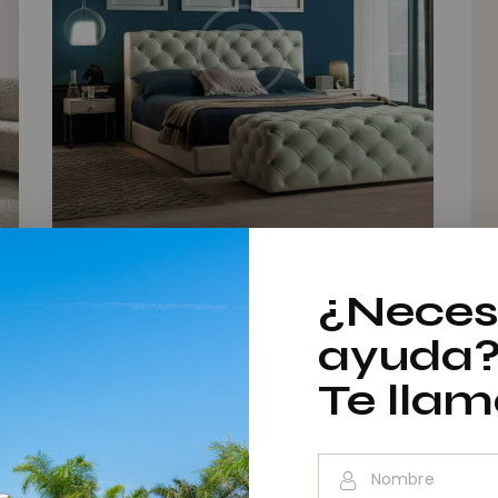
Cool townhouse
¿Neces
280,000.00
€
ayuda
Te lla