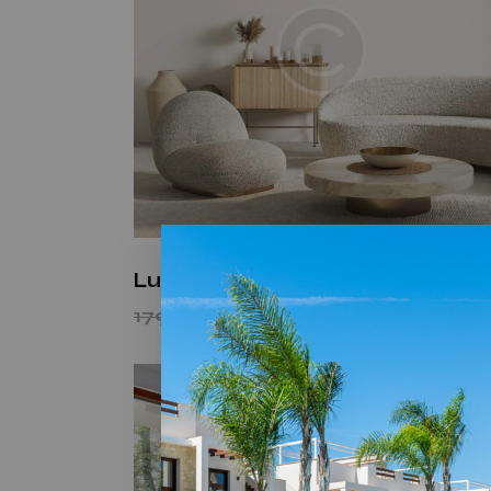
Luxury studio
179,000.00
€
169,000.00
€