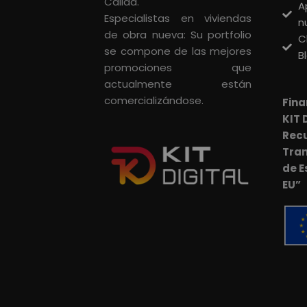
Cálida.
A
Especialistas en viviendas
n
de obra nueva: Su portfolio
C
se compone de las mejores
B
promociones que
actualmente están
comercializándose.
Fina
KIT 
Rec
Tran
de E
EU”