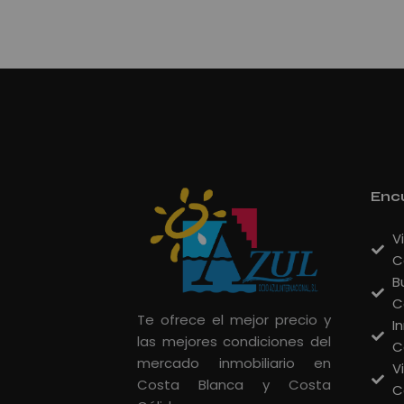
Encu
V
C
B
C
Te ofrece el mejor precio y
I
las mejores condiciones del
C
mercado inmobiliario en
V
Costa Blanca y Costa
C