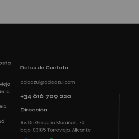
osta
Datos de Contato
ocioazul@ocioazul.com
vieja
de la
+34 616 709 220
ela
Dirección
ad
Av. Dr. Gregorio Marañón, 70
bajo, 03185 Torrevieja, Alicante