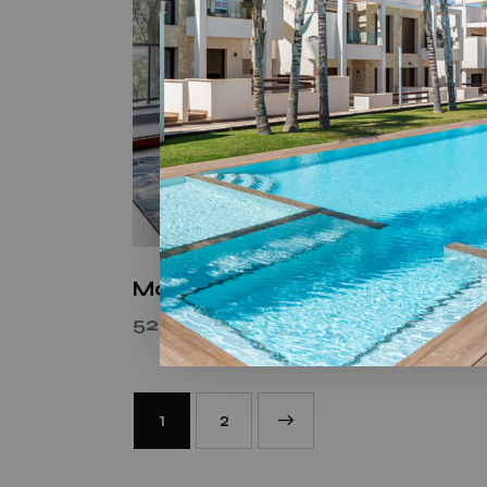
Modern studio
525,000.00
€
1
→
2