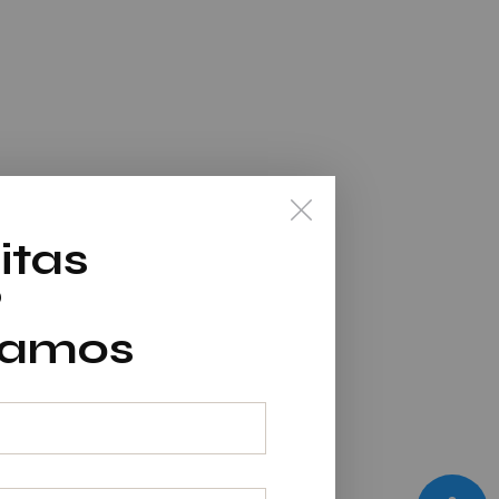
itas
?
mamos