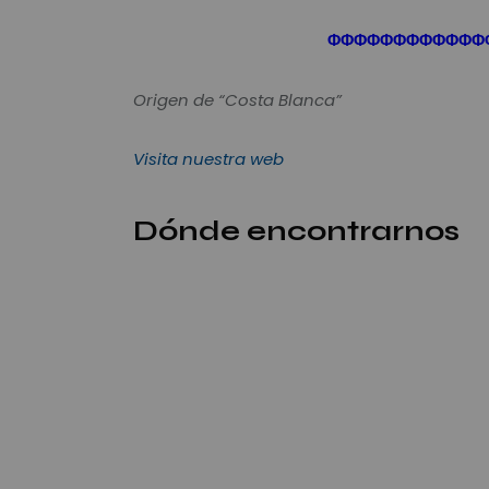
Φ
Φ
Φ
Φ
Φ
Φ
Φ
Φ
Φ
Φ
Φ
Φ
Origen de “Costa Blanca”
Visita nuestra web
Dónde encontrarnos