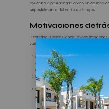
ayudaba a posicionarla como un destino atra
especialmente del norte de Europa.
Motivaciones detrá
El término “Costa Blanca” evoca imágenes de
varios fundamentos:
Playas de arena blanca
: Una de las pr
extensas playas de arena fina y blanca, 
Mediterráneo. Este rasgo físico fue clav
La luminosidad del entorno
: La Costa
sol al año, lo que le otorga una luz espe
Un atractivo turístico internacional
: 
posicionarse como un destino vacacion
“Costa Blanca” ayudaba a transmitir una