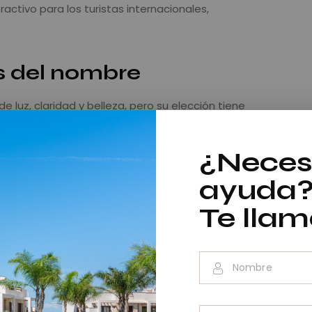
ctivo para los turistas internacionales,
s del nombre
 luz, claridad y belleza, pero su elección tiene
¿Neces
incipales características de esta costa son sus
ayuda
que contrastan con el azul intenso del
e para la elección del nombre.
Te lla
 Blanca es conocida por tener más de 300 días de
cial que resalta aún más sus paisajes.
En la década de los 50, España comenzaba a
al para europeos, y un nombre evocador como
 imagen de paraíso mediterráneo, ideal para el