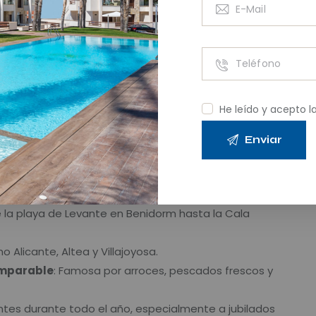
mbién ayudaba a distinguir esta zona de otras
 la Costa del Sol, resaltando sus peculiaridades y
 en el turismo
He leído y acepto l
udó a promover la región, sino que también
stico de referencia. Hoy en día, el nombre es
ias:
e la playa de Levante en Benidorm hasta la Cala
o Alicante, Altea y Villajoyosa.
omparable
: Famosa por arroces, pescados frescos y
antes durante todo el año, especialmente a jubilados