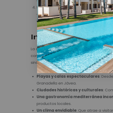
descanso y el ocio.
Diferenciación regional
: El término ta
costas españolas, como la Costa Brava o
atractivos únicos.
Impacto del nombre
La denominación “Costa Blanca” no solo ay
consolidó su identidad como un destino turí
sinónimo de una amplia oferta de experienc
Playas y calas espectaculares
: Desd
Granadella en Jávea.
Ciudades históricas y culturales
: Com
Una gastronomía mediterránea inc
productos locales.
Un clima envidiable
: Que atrae a visit