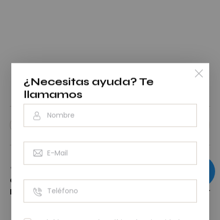
¿Necesitas ayuda?
Te
llamamos
PREVIOUS
NEXT
Origen de “Costa
Mária Telkes y la
Blanca”
primera casa solar