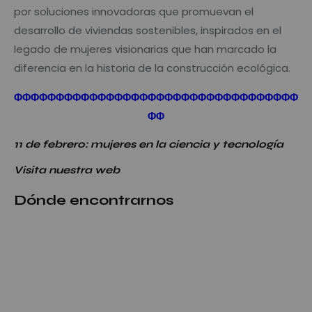
por soluciones innovadoras que promuevan el
desarrollo de viviendas sostenibles, inspirados en el
legado de mujeres visionarias que han marcado la
diferencia en la historia de la construcción ecológica.
Φ
Φ
Φ
Φ
Φ
Φ
Φ
Φ
Φ
Φ
Φ
Φ
Φ
Φ
Φ
Φ
Φ
Φ
Φ
Φ
Φ
Φ
Φ
Φ
Φ
Φ
Φ
Φ
Φ
Φ
Φ
Φ
Φ
Φ
Φ
Φ
11 de febrero: mujeres en la ciencia y tecnología
Visita nuestra web
Dónde encontrarnos