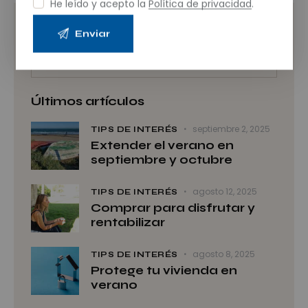
He leído y acepto la
Política de privacidad
.
Buscar
Últimos artículos
septiembre 2, 2025
TIPS DE INTERÉS
Extender el verano en
septiembre y octubre
agosto 12, 2025
TIPS DE INTERÉS
Comprar para disfrutar y
rentabilizar
agosto 8, 2025
TIPS DE INTERÉS
Protege tu vivienda en
verano