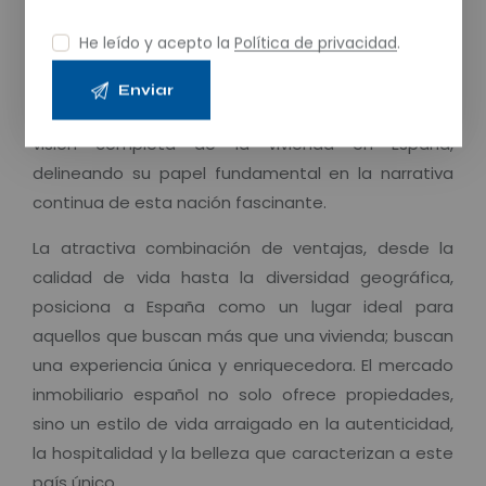
detallada del complejo tejido que forma el
He leído y acepto la
Política de privacidad
.
mercado inmobiliario español. Este análisis integral,
al explorar temas relacionados y considerar el
impacto en la economía y la sociedad, ofrece una
visión completa de la vivienda en España,
delineando su papel fundamental en la narrativa
continua de esta nación fascinante.
La atractiva combinación de ventajas, desde la
calidad de vida hasta la diversidad geográfica,
posiciona a España como un lugar ideal para
aquellos que buscan más que una vivienda; buscan
una experiencia única y enriquecedora. El mercado
inmobiliario español no solo ofrece propiedades,
sino un estilo de vida arraigado en la autenticidad,
la hospitalidad y la belleza que caracterizan a este
país único.