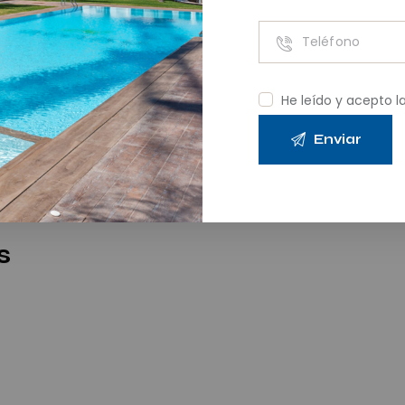
órico, como las catedrales, iglesias y museos que
Φ
Φ
Φ
Φ
Φ
Φ
Φ
Φ
Φ
Φ
Φ
Φ
Φ
Φ
Φ
Φ
Φ
Φ
Φ
Φ
Φ
Φ
He leído y acepto l
s