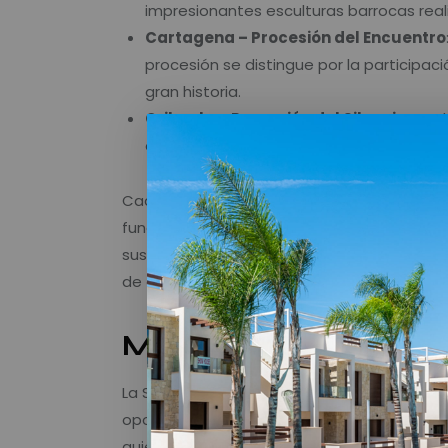
impresionantes esculturas barrocas realiz
Cartagena – Procesión del Encuentro
procesión se distingue por la participaci
gran historia.
Orihuela – Procesión del Silencio
: Un 
el sonido de los tambores y los rezos.
Cada una de estas procesiones cuenta con 
fundamental de la identidad cultural de la 
sus vestimentas tradicionales y las banda
de espiritualidad.
Más que religión: cu
La Semana Santa en esta región no solo es 
oportunidad para conocer el arte sacro, la
quienes participan en estas festividades. A