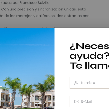
adas por Francisco Salzillo.
: Con una precisión y sincronización únicas, esta
ón de los marrajos y californios, dos cofradías con
desfile solemne donde el silencio solo se rompe por
¿Neces
siglos de historia y representa una parte
ayuda
región. Las imágenes religiosas, los nazarenos con
s de música crean un ambiente conmovedor y lleno
Te lla
ltura y tradición
una manifestación religiosa, sino también una
 música de bandas procesionales y la pasión de
dicionalmente, es una ocasión ideal para recorrer