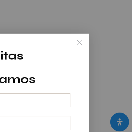
itas
?
mamos