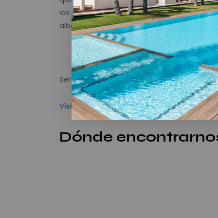
las ciudades y descubrir su patrimonio hist
albergan obras de incalculable valor.
Φ
Φ
Φ
Φ
Φ
Φ
Φ
Φ
Φ
Φ
Φ
Φ
Φ
Φ
Φ
Φ
Semana Santa en la Costa Blanca y Cálida
Visita nuestra web
Dónde encontrarno