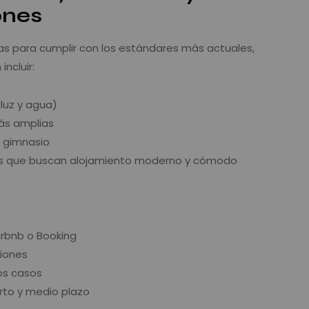
ones
as para cumplir con los estándares más actuales,
ncluir:
luz y agua)
ás amplias
 gimnasio
as que buscan alojamiento moderno y cómodo
rbnb o Booking
iones
os casos
to y medio plazo