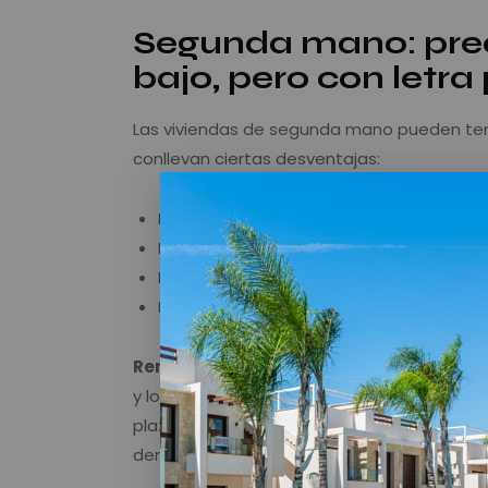
Segunda mano: pre
bajo, pero con letr
Las viviendas de segunda mano pueden ten
conllevan ciertas desventajas:
Necesidad de reformas para modernizar
Mayor consumo energético y menos efic
Posibles costes ocultos en fontanería, e
Menor atractivo visual si no se actualiza
Rentabilidad ajustada:
Si bien la inversi
y los posibles contratiempos técnicos pued
plazo. Además, no todas las propiedades an
demanda.