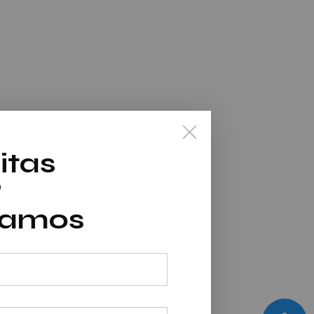
itas
?
mamos