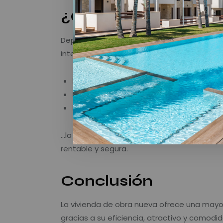
¿Qué es más rentab
Depende del objetivo y del horizonte de in
internacionales que desean:
Ingresos desde el primer verano
Poca gestión y mantenimiento
Máxima demanda turística
…la obra nueva en zonas como la
Costa Bl
rentable y segura.
Conclusión
La vivienda de obra nueva ofrece una mayor 
gracias a su eficiencia, atractivo y comod