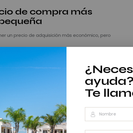
cio de compra más
a pequeña
er un precio de adquisición más económico, pero
 el espacio
¿Neces
iencia
lectricidad o estructura
ayuda
Te lla
ón inicial puede ser menor, el coste de puesta a punto
en reducir notablemente el retorno en el corto
tiguas están ubicadas en zonas turísticas con alta