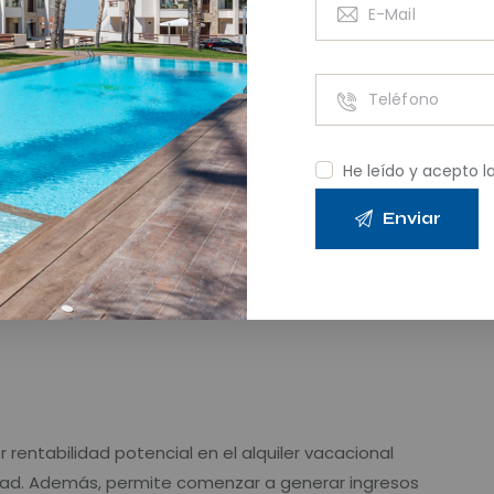
le entonces?
versión. Sin embargo, en el caso de compradores
He leído y acepto l
anca
o la
Costa Cálida
suele ser la opción más
rentabilidad potencial en el alquiler vacacional
idad. Además, permite comenzar a generar ingresos