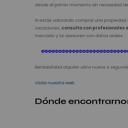
desde el primer momento sin necesidad de 
Si estás valorando comprar una propiedad e
vacaciones,
consulta con profesionales 
mercado y te asesoren con datos reales.
Φ
Φ
Φ
Φ
Φ
Φ
Φ
Φ
Φ
Φ
Φ
Φ
Φ
Φ
Φ
Φ
Φ
Φ
Φ
Φ
Φ
Φ
Φ
Φ
Φ
Rentabilidad alquiler obra nueva o segun
Visita nuestra web
Dónde encontrarno