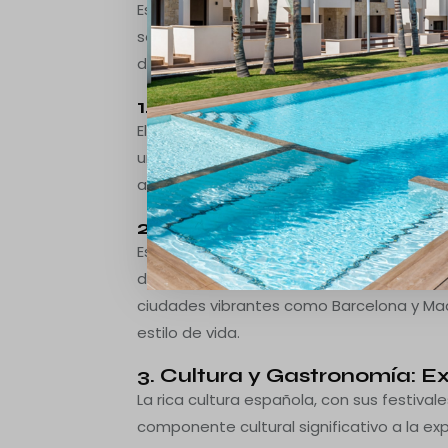
España ofrece una serie de ventajas que
sea atractiva para inversores y residente
destacadas incluyen:
1. Clima Mediterráneo: Sol T
El clima mediterráneo de España, caracter
uno de los principales atractivos. La posib
año es un elemento clave que atrae a aq
2. Costa e Interior Diversifi
España ofrece una diversidad geográfic
de vida. Desde las playas de la Costa del
ciudades vibrantes como Barcelona y Mad
estilo de vida.
3. Cultura y Gastronomía: E
La rica cultura española, con sus festiva
componente cultural significativo a la exp