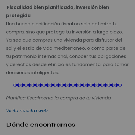
Fiscalidad bien planificada, inversión bien
protegida
Una buena planificación fiscal no solo optimiza tu
compra, sino que protege tu inversión a largo plazo.
Ya sea que compres una vivienda para disfrutar del
sol y el estilo de vida mediterráneo, o como parte de
tu patrimonio internacional, conocer tus obligaciones
y derechos desde el inicio es fundamental para tomar
decisiones inteligentes.
Φ
Φ
Φ
Φ
Φ
Φ
Φ
Φ
Φ
Φ
Φ
Φ
Φ
Φ
Φ
Φ
Φ
Φ
Φ
Φ
Φ
Φ
Φ
Φ
Φ
Φ
Φ
Φ
Φ
Φ
Planifica fiscalmente la compra de tu vivienda
Visita nuestra web
Dónde encontrarnos