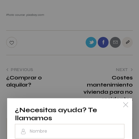
Photo source: pixabay.com
PREVIOUS
NEXT
¿Comprar o
Costes
alquilar?
mantenimiento
vivienda para no
residentes
¿Necesitas ayuda?
Te
llamamos
Buscar