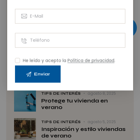
Últimos artículos
septiembre 2, 2025
TIPS DE INTERÉS
Extender el verano en
septiembre y octubre
He leído y acepto la
Política de privacidad
.
agosto 12, 2025
TIPS DE INTERÉS
Comprar para disfrutar y
rentabilizar
agosto 8, 2025
TIPS DE INTERÉS
Protege tu vivienda en
verano
agosto 5, 2025
TIPS DE INTERÉS
Inspiración y estilo viviendas
de verano