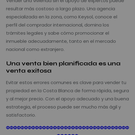
Vender una vivienda sin el apoyo de expertos puede
resultar más costoso a largo plazo. Una agencia
especializada en la zona, como Keysol, conoce el
perfil del comprador internacional, domina los
trámites legales y sabe cómo promocionar el
inmueble adecuadamente, tanto en el mercado
nacional como extranjero.
Una venta bien planificada es una
venta exitosa
Evitar estos errores comunes es clave para vender tu
propiedad en la Costa Blanca de forma rápida, segura
y al mejor precio. Con el apoyo adecuado y una buena
estrategia, el proceso puede ser mucho más ágil y
satisfactorio.
Φ
Φ
Φ
Φ
Φ
Φ
Φ
Φ
Φ
Φ
Φ
Φ
Φ
Φ
Φ
Φ
Φ
Φ
Φ
Φ
Φ
Φ
Φ
Φ
Φ
Φ
Φ
Φ
Φ
Φ
Φ
Φ
Φ
Φ